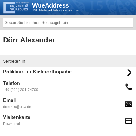
WueAddress
JMU Mail- und Telefonverzeichnis
Dörr Alexander
Vertreten in
Poliklinik für Kieferorthopädie
Telefon
+49 (931) 201-74709
Email
doerr_a@ukw.de
Visitenkarte
Download