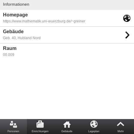
Informationen
Homepage
https://www.mathematik.uni-wuerzburg.de/~greiner
Gebäude
Geb. 40, Hubland Nord
Raum
00.009
Personen
Einrichtungen
Gebäude
Lageplan
Mehr