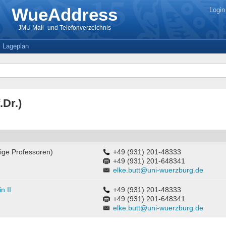
WueAddress
Login
JMU Mail- und Telefonverzeichnis
Lageplan
.Dr.)
ge Professoren)
+49 (931) 201-48333
+49 (931) 201-648341
elke.butt@uni-wuerzburg.de
n II
+49 (931) 201-48333
+49 (931) 201-648341
elke.butt@uni-wuerzburg.de