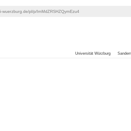
uni-wuerzburg.de/pl/p/ImMdZRSHZQymEzu4
Universität Würzburg Sande