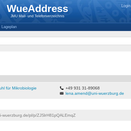
WueAddress
Login
JMU Mail- und Telefonverzeichnis
Lageplan
hl für Mikrobiologie
+49 931 31-89068
lena.amend@uni-wuerzburg.de
ni-wuerzburg.de/pl/p/ZJSlrH81pQALEmqZ