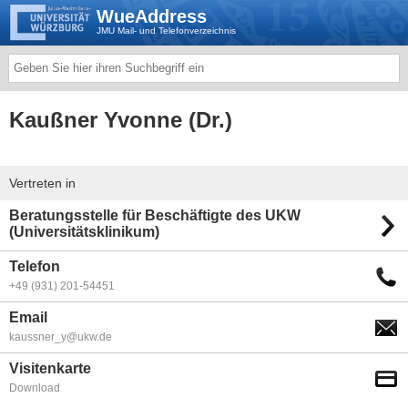
WueAddress
JMU Mail- und Telefonverzeichnis
Kaußner Yvonne (Dr.)
Vertreten in
Beratungsstelle für Beschäftigte des UKW
(Universitätsklinikum)
Telefon
+49 (931) 201-54451
Email
kaussner_y@ukw.de
Visitenkarte
Download