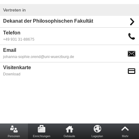
Vertreten in
Dekanat der Philosophischen Fakultät
Telefon
+49 931 31-88675
Email
johanna-sophie.orend@uni-wuerzburg.de
Visitenkarte
Download
Personen
Einrichtungen
Gebäude
Lageplan
Mehr