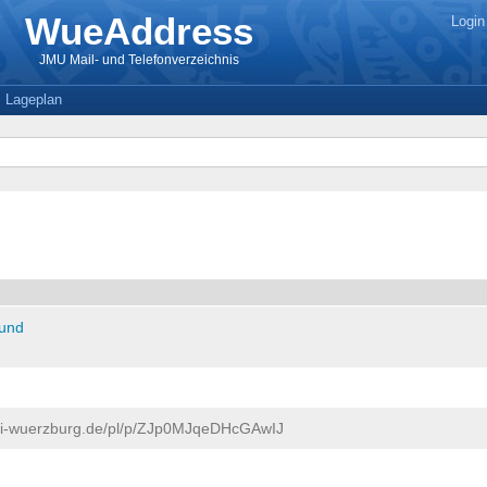
WueAddress
Login
JMU Mail- und Telefonverzeichnis
Lageplan
 und
uni-wuerzburg.de/pl/p/ZJp0MJqeDHcGAwIJ