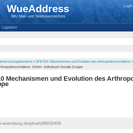
WueAddress
Login
JMU Mail- und Telefonverzeichnis
Lageplan
erforschungsbereiche
>
SFB 554: Mechanismen und Evolution des Arthropodenverhaltens: 
rthropodenverhaltens: Gehirn -Individuum-Soziale Gruppe
-10 Mechanismen und Evolution des Arthropo
ppe
ni-wuerzburg.de/pl/oeh/88032400