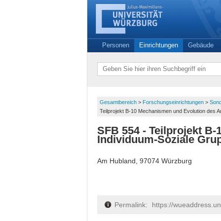
Personen
Einrichtungen
Gebäude
Gesamtbereich
>
Forschungseinrichtungen
>
Sond
Teilprojekt B-10 Mechanismen und Evolution des A
SFB 554 - Teilprojekt B
Individuum-Soziale Gru
Am Hubland, 97074 Würzburg
Permalink:
https://wueaddress.u