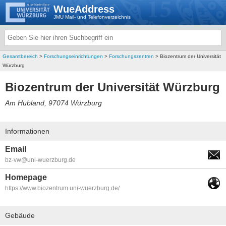
WueAddress
JMU Mail- und Telefonverzeichnis
Gesamtbereich
>
Forschungseinrichtungen
>
Forschungszentren
> Biozentrum der Universität
Würzburg
Biozentrum der Universität Würzburg
Am Hubland, 97074 Würzburg
Informationen
Email
bz-vw@uni-wuerzburg.de
Homepage
https://www.biozentrum.uni-wuerzburg.de/
Gebäude