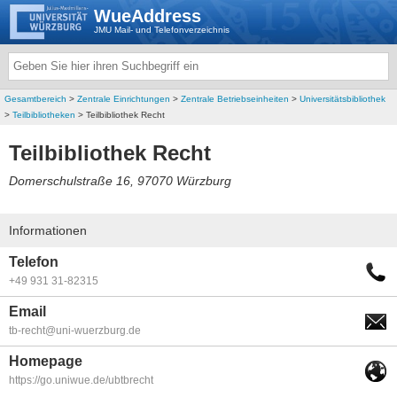
WueAddress
JMU Mail- und Telefonverzeichnis
Gesamtbereich
>
Zentrale Einrichtungen
>
Zentrale Betriebseinheiten
>
Universitätsbibliothek
>
Teilbibliotheken
> Teilbibliothek Recht
Teilbibliothek Recht
Domerschulstraße 16, 97070 Würzburg
Informationen
Telefon
+49 931 31-82315
Email
tb-recht@uni-wuerzburg.de
Homepage
https://go.uniwue.de/ubtbrecht