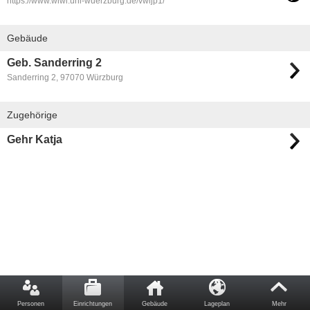
https://www.wiwi.uni-wuerzburg.de/vwljp1/
Gebäude
Geb. Sanderring 2
Sanderring 2, 97070 Würzburg
Zugehörige
Gehr Katja
Personen
Einrichtungen
Gebäude
Lageplan
Mehr