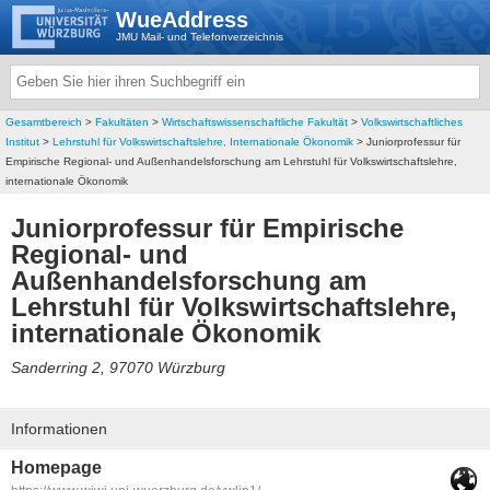
WueAddress
JMU Mail- und Telefonverzeichnis
Gesamtbereich
>
Fakultäten
>
Wirtschaftswissenschaftliche Fakultät
>
Volkswirtschaftliches
Institut
>
Lehrstuhl für Volkswirtschaftslehre, Internationale Ökonomik
> Juniorprofessur für
Empirische Regional- und Außenhandelsforschung am Lehrstuhl für Volkswirtschaftslehre,
internationale Ökonomik
Juniorprofessur für Empirische
Regional- und
Außenhandelsforschung am
Lehrstuhl für Volkswirtschaftslehre,
internationale Ökonomik
Sanderring 2, 97070 Würzburg
Informationen
Homepage