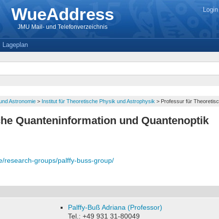
WueAddress
Login
JMU Mail- und Telefonverzeichnis
Lageplan
k und Astronomie
>
Institut für Theoretische Physik und Astrophysik
> Professur für Theoretis
sche Quanteninformation und Quantenoptik
e/research-groups/palffy-buss-group/
Palffy-Buß Adriana (Professor)
Tel.: +49 931 31-80049