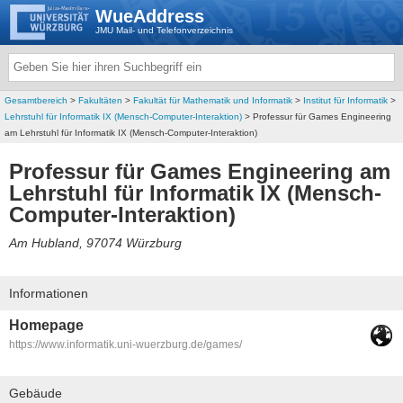
WueAddress
JMU Mail- und Telefonverzeichnis
Gesamtbereich
>
Fakultäten
>
Fakultät für Mathematik und Informatik
>
Institut für Informatik
>
Lehrstuhl für Informatik IX (Mensch-Computer-Interaktion)
> Professur für Games Engineering
am Lehrstuhl für Informatik IX (Mensch-Computer-Interaktion)
Professur für Games Engineering am
Lehrstuhl für Informatik IX (Mensch-
Computer-Interaktion)
Am Hubland, 97074 Würzburg
Informationen
Homepage
https://www.informatik.uni-wuerzburg.de/games/
Gebäude