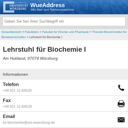
WueAddress
JMU Mail- und Telefonverzeichnis
Gesamtbereich
>
Fakultäten
>
Fakultät für Chemie und Pharmazie
>
Theodor-Boveri-Institut für
Biowissenschaften
> Lehrstuhl für Biochemie I
Lehrstuhl für Biochemie I
Am Hubland, 97074 Würzburg
Informationen
Telefon
+49 931 31-84026
Fax
+49 931 31-84028
Email
bz-biochemie@uni-wuerzburg.de