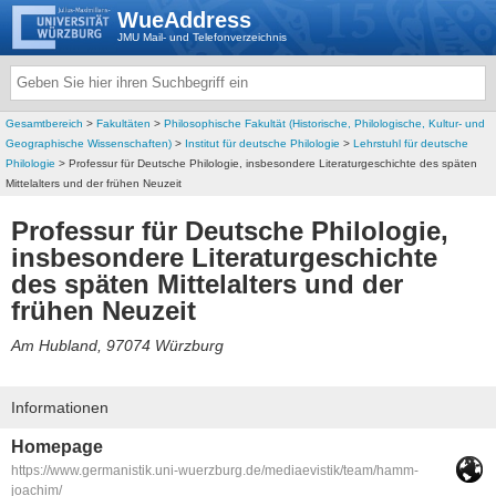
WueAddress
JMU Mail- und Telefonverzeichnis
Gesamtbereich
>
Fakultäten
>
Philosophische Fakultät (Historische, Philologische, Kultur- und
Geographische Wissenschaften)
>
Institut für deutsche Philologie
>
Lehrstuhl für deutsche
Philologie
> Professur für Deutsche Philologie, insbesondere Literaturgeschichte des späten
Mittelalters und der frühen Neuzeit
Professur für Deutsche Philologie,
insbesondere Literaturgeschichte
des späten Mittelalters und der
frühen Neuzeit
Am Hubland, 97074 Würzburg
Informationen
Homepage
https://www.germanistik.uni-wuerzburg.de/mediaevistik/team/hamm-
joachim/