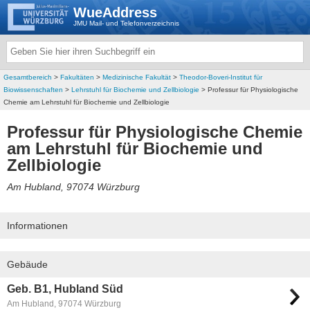
WueAddress
JMU Mail- und Telefonverzeichnis
Gesamtbereich
>
Fakultäten
>
Medizinische Fakultät
>
Theodor-Boveri-Institut für
Biowissenschaften
>
Lehrstuhl für Biochemie und Zellbiologie
> Professur für Physiologische
Chemie am Lehrstuhl für Biochemie und Zellbiologie
Professur für Physiologische Chemie
am Lehrstuhl für Biochemie und
Zellbiologie
Am Hubland, 97074 Würzburg
Informationen
Gebäude
Geb. B1, Hubland Süd
Am Hubland, 97074 Würzburg