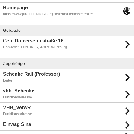
Homepage
https://www.jura.uni-wuerzburg.de/lehrstuehle/schenke/
Gebäude
Geb. Domerschulstraße 16
Domerschulstraße 16, 97070 Würzburg
Zugehörige
Schenke Ralf (Professor)
Leiter
vhb_Schenke
Funktionsadresse
VHB_VerwR
Funktionsadresse
Einwag Sina