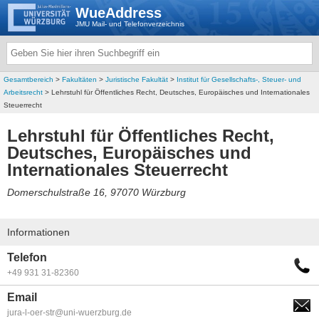
WueAddress
JMU Mail- und Telefonverzeichnis
Gesamtbereich
>
Fakultäten
>
Juristische Fakultät
>
Institut für Gesellschafts-, Steuer- und
Arbeitsrecht
> Lehrstuhl für Öffentliches Recht, Deutsches, Europäisches und Internationales
Steuerrecht
Lehrstuhl für Öffentliches Recht,
Deutsches, Europäisches und
Internationales Steuerrecht
Domerschulstraße 16, 97070 Würzburg
Informationen
Telefon
+49 931 31-82360
Email
jura-l-oer-str@uni-wuerzburg.de